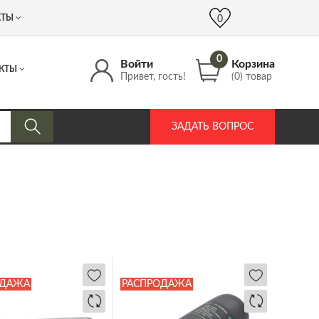
 (917) 537 17 16
info@DrozdPcp.ru
0
КТЫ
0
0
Войти
Корзина
КТЫ
Привет, гость!
(0) товар
ЗАДАТЬ ВОПРОС
ОДАЖА
РАСПРОДАЖА