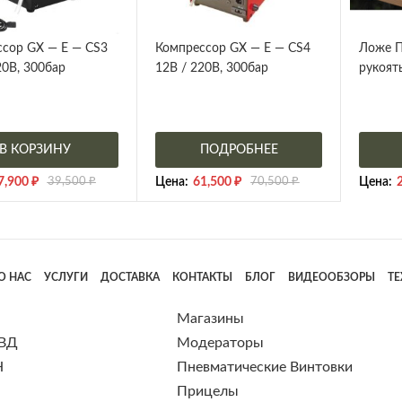
сор GX — E — CS3
Компрессор GX — E — CS4
Ложе П
20В, 300бар
12В / 220В, 300бар
рукоят
В КОРЗИНУ
ПОДРОБНЕЕ
7,900
₽
39,500
₽
Цена:
61,500
₽
70,500
₽
Цена:
О НАС
УСЛУГИ
ДОСТАВКА
КОНТАКТЫ
БЛОГ
ВИДЕООБЗОРЫ
Т
Магазины
 ВД
Модераторы
Н
Пневматические Винтовки
Прицелы