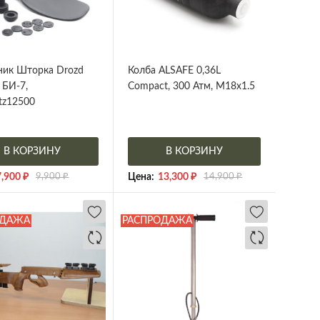
ник Шторка Drozd
Колба ALSAFE 0,36L
 БИ-7,
Compact, 300 Атм, M18x1.5
tz12500
В КОРЗИНУ
В КОРЗИНУ
7,900
₽
9,900
₽
Цена:
13,300
₽
14,900
₽
ОДАЖА
РАСПРОДАЖА