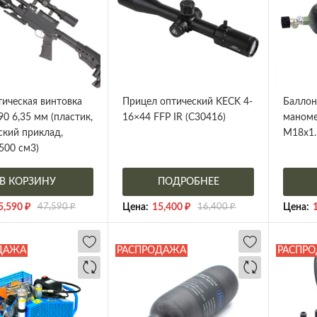
ическая винтовка
Прицел оптический KECK 4-
Баллон
90 6,35 мм (пластик,
16×44 FFP IR (C30416)
маноме
ский приклад,
M18x1.
500 см3)
В КОРЗИНУ
ПОДРОБНЕЕ
5,590
₽
47,590
₽
Цена:
15,400
₽
16,400
₽
Цена:
ДАЖА
РАСПРОДАЖА
РАСПР