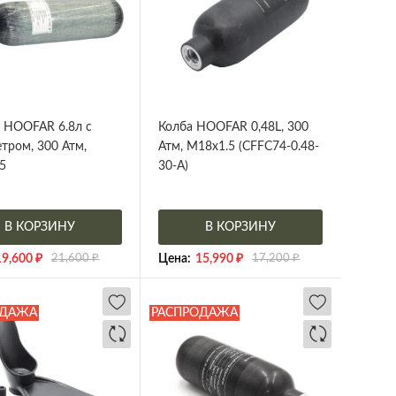
 HOOFAR 6.8л с
Колба HOOFAR 0,48L, 300
тром, 300 Атм,
Атм, M18x1.5 (CFFC74-0.48-
5
30-A)
В КОРЗИНУ
В КОРЗИНУ
19,600
₽
21,600
₽
Цена:
15,990
₽
17,200
₽
ОДАЖА
РАСПРОДАЖА