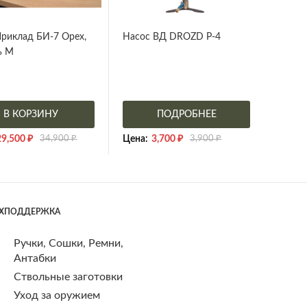
риклад БИ-7 Орех,
Насос ВД DROZD P-4
ь М
В КОРЗИНУ
ПОДРОБНЕЕ
29,500
₽
34,900
₽
Цена:
3,700
₽
3,900
₽
ЕХПОДДЕРЖКА
Ручки, Сошки, Ремни,
Антабки
Ствольные заготовки
Уход за оружием