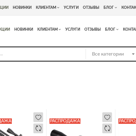
+7
Адрес: г. Москва, Люберцы, Котельнический проезд 13
КЦИИ
НОВИНКИ
КЛИЕНТАМ
УСЛУГИ
ОТЗЫВЫ
БЛОГ
КОНТА
КЦИИ
НОВИНКИ
КЛИЕНТАМ
УСЛУГИ
ОТЗЫВЫ
БЛОГ
КОНТА
ДАЖА
РАСПРОДАЖА
РАСПР