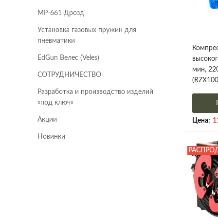
МР-661 Дрозд
Установка газовых пружин для
пневматики
Компрес
EdGun Велес (Veles)
высоког
мин, 22
СОТРУДНИЧЕСТВО
(RZX100
Разработка и производство изделий
«под ключ»
Акции
Цена:
1
Новинки
РАСПРО