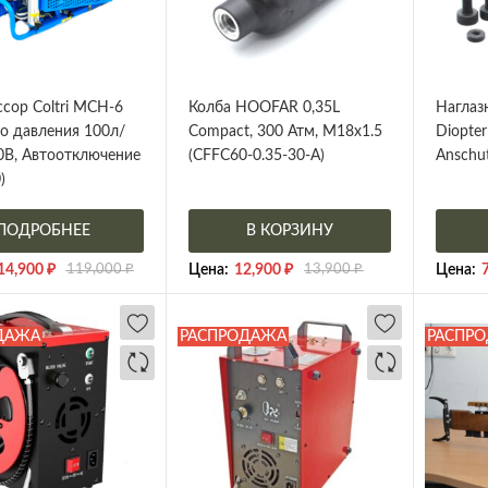
сор Coltri MCH-6
Колба HOOFAR 0,35L
Наглаз
о давления 100л/
Compact, 300 Атм, M18x1.5
Diopter
0В, Автоотключение
(CFFC60-0.35-30-A)
Anschu
)
ПОДРОБНЕЕ
В КОРЗИНУ
14,900
₽
119,000
₽
Цена:
12,900
₽
13,900
₽
Цена:
ДАЖА
РАСПРОДАЖА
РАСПР