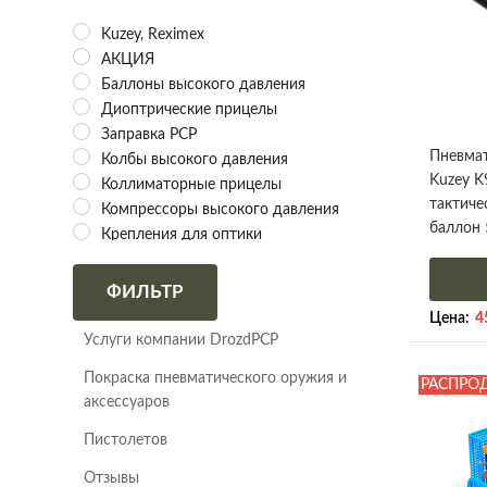
Kuzey, Reximex
АКЦИЯ
Баллоны высокого давления
Диоптрические прицелы
Заправка PCP
Пневмат
Колбы высокого давления
Kuzey K
Коллиматорные прицелы
тактиче
Компрессоры высокого давления
баллон 
Крепления для оптики
Ложи для БИ 7
Ложи для Биатлона
ФИЛЬТР
Манометры для пневматики
Цена:
4
Насосы высокого давления
Услуги компании DrozdPCP
Оптические прицелы
Покраска пневматического оружия и
РАСПРО
Оптические прицелы
аксессуаров
Оптические прицелы KECK
Пневматические винтовки
Пистолетов
Снаряжения для биатлона
Отзывы