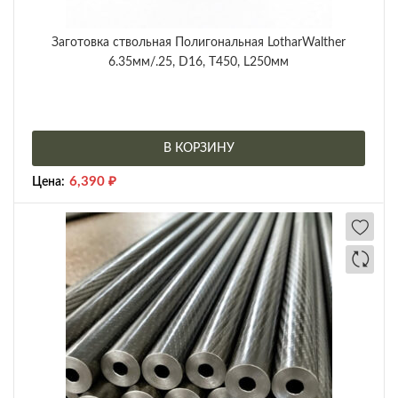
Заготовка ствольная Полигональная LotharWalther
6.35мм/.25, D16, Т450, L250мм
В КОРЗИНУ
6,390
₽
Цена: