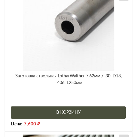
Заготовка ствольная LotharWalther 7.62мм / .30, D18,
Т406, L250мм
В КОРЗИНУ
7,600
₽
Цена: