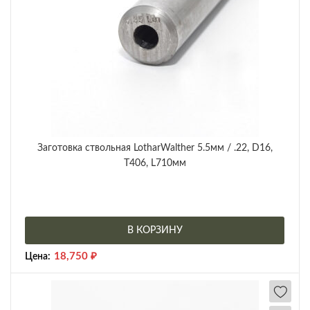
Заготовка ствольная LotharWalther 5.5мм / .22, D16,
Т406, L710мм
В КОРЗИНУ
18,750
₽
Цена: