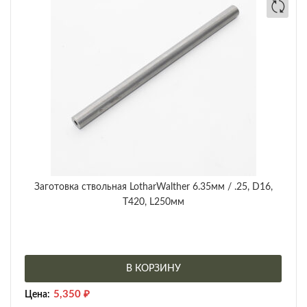
Заготовка ствольная LotharWalther 6.35мм / .25, D16,
Т420, L250мм
В КОРЗИНУ
5,350
₽
Цена: