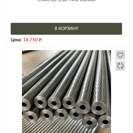
5.5мм/.22, D16, Т450, L605мм
В КОРЗИНУ
18,750
₽
Цена: