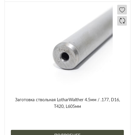
Заготовка ствольная LotharWalther 4.5мм / .177, D16,
Т420, L605мм