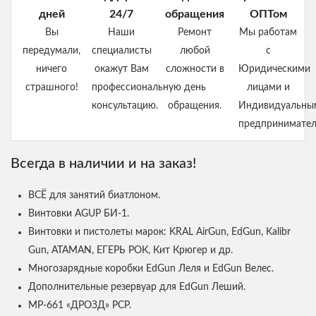
дней
24/7
обращения
ОПТом
Вы
Наши
Ремонт
Мы работам
передумали,
специалисты
любой
с
ничего
окажут Вам
сложности в
Юридическими
страшного!
профессиональную
день
лицами и
консультацию.
обращения.
Индивидуальны
предпринимател
Всегда в наличии и на заказ!
ВСЁ для занятий биатлоном.
Винтовки AGUP БИ-1.
Винтовки и пистолеты марок: KRAL AirGun, EdGun, Kalibr
Gun, ATAMAN, ЕГЕРЬ РОК, Кит Крюгер и др.
Многозарядные коробки EdGun Леля и EdGun Велес.
Дополнительные резервуар для EdGun Леший.
МР-661 «ДРОЗД» PCP.