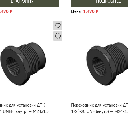
В КОРЗИНУ
ПОДРОБНЕЕ
,490
₽
1,490
₽
Цена:
ник для установки ДТК
Переходник для установки Д
4 UNEF (внутр) — М24х1,5
1/2″-20 UNF (внутр) — М24х1,