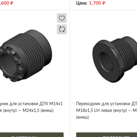
,600
₽
1,700
₽
Цена:
дник для установки ДТК М14х1
Переходник для установки Д
я (внутр) — М24х1,5 (внеш)
М18х1,5 LH левая (внутр) — М
(внеш)