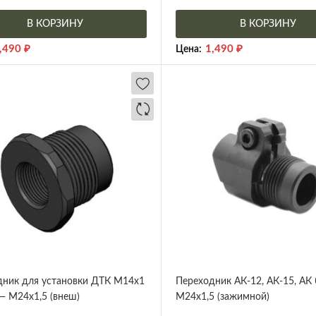
В КОРЗИНУ
В КОРЗИНУ
,490
₽
1,490
₽
Цена:
дник для установки ДТК М14х1
Переходник АК-12, АК-15, АК 
 — М24х1,5 (внеш)
М24х1,5 (зажимной)