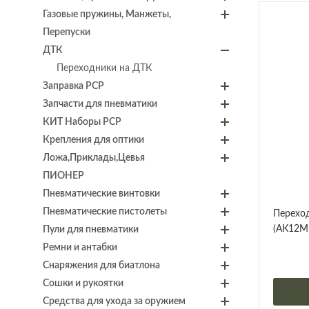
Газовые пружины, Манжеты,
Перепуски
ДТК
Переходники на ДТК
Заправка PCP
Запчасти для пневматики
КИТ Наборы PCP
Крепления для оптики
Ложа,Приклады,Цевья
ПИОНЕР
Пневматические винтовки
Пневматические пистолеты
Переход
(АК12М1
Пули для пневматики
Ремни и антабки
Снаряжения для биатлона
Сошки и рукоятки
Средства для ухода за оружием