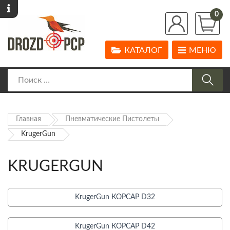
0
КАТАЛОГ
МЕНЮ
Главная
Пневматические Пистолеты
KrugerGun
KRUGERGUN
KrugerGun КОРСАР D32
KrugerGun КОРСАР D42