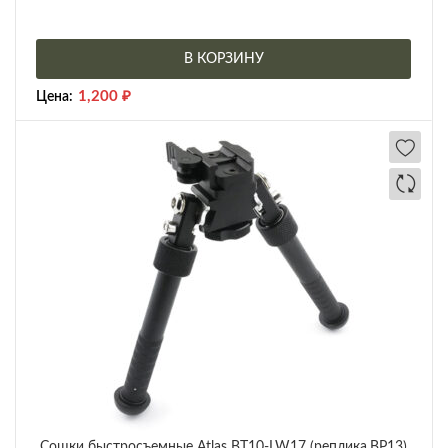
В КОРЗИНУ
1,200
₽
Цена:
Сошки быстросъемные Atlas BT10-LW17 (реплика,BP13)