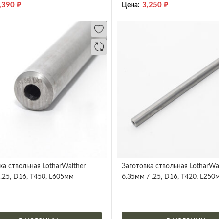
,390
₽
3,250
₽
Цена:
ка ствольная LotharWalther
Заготовка ствольная LotharWa
.25, D16, Т450, L605мм
6.35мм / .25, D16, Т420, L250