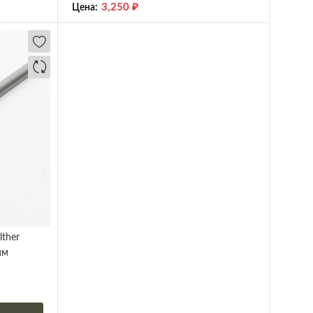
3,250
₽
Цена:
lther
мм