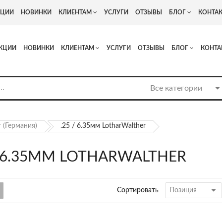
+7
Адрес: г. Москва, Люберцы, Котельнический проезд 13
КЦИИ
НОВИНКИ
КЛИЕНТАМ
УСЛУГИ
ОТЗЫВЫ
БЛОГ
КОНТА
КЦИИ
НОВИНКИ
КЛИЕНТАМ
УСЛУГИ
ОТЗЫВЫ
БЛОГ
КОНТА
r (Германия)
.25 / 6.35мм LotharWalther
/ 6.35ММ LOTHARWALTHER
Сортировать