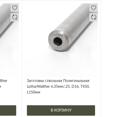
lther
Заготовка ствольная Полигональная
м
LotharWalther 6.35мм/.25, D16, Т450,
L150мм
В КОРЗИНУ