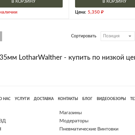
В КОРЗИНУ
В КОРЗИНУ
 наличии
5,350
₽
Цена:
Сортировать
6.35мм LotharWalther - купить по низкой ц
О НАС
УСЛУГИ
ДОСТАВКА
КОНТАКТЫ
БЛОГ
ВИДЕООБЗОРЫ
Т
Магазины
 ВД
Модераторы
Н
Пневматические Винтовки