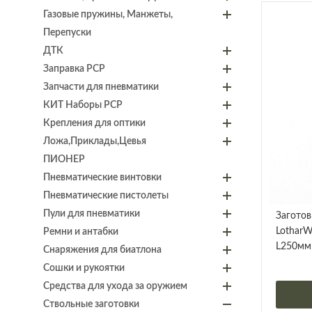
Газовые пружины, Манжеты,
Перепуски
ДТК
Заправка PCP
Запчасти для пневматики
КИТ Наборы PCP
Крепления для оптики
Ложа,Приклады,Цевья
ПИОНЕР
Пневматические винтовки
Пневматические пистолеты
Пули для пневматики
Заготов
LotharW
Ремни и антабки
L250мм
Снаряжения для биатлона
Сошки и рукоятки
Средства для ухода за оружием
Ствольные заготовки