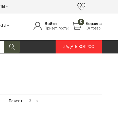
 (917) 537 17 16
info@DrozdPcp.ru
0
КТЫ
0
0
Войти
Корзина
КТЫ
Привет, гость!
(0) товар
ЗАДАТЬ ВОПРОС
Показать