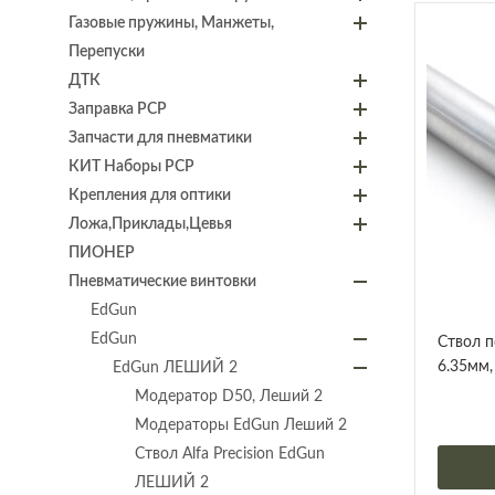
Газовые пружины, Манжеты,
Перепуски
ДТК
Заправка PCP
Запчасти для пневматики
КИТ Наборы PCP
Крепления для оптики
Ложа,Приклады,Цевья
ПИОНЕР
Пневматические винтовки
EdGun
EdGun
Ствол п
6.35мм, 
EdGun ЛЕШИЙ 2
Модератор D50, Леший 2
Модераторы EdGun Леший 2
Ствол Alfa Precision EdGun
ЛЕШИЙ 2