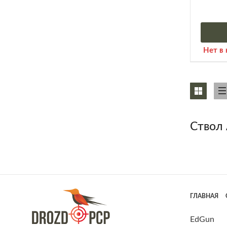
Нет в
Ствол 
ГЛАВНАЯ
EdGun