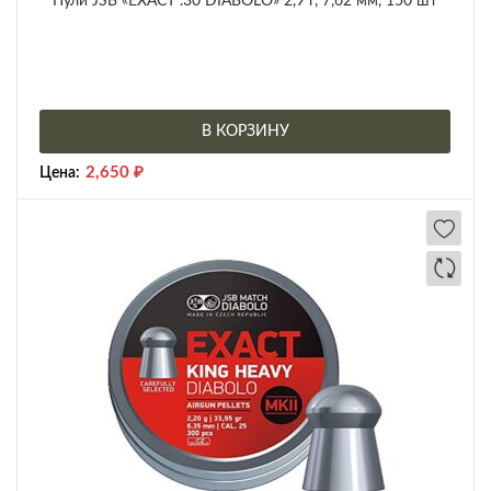
Пули JSB «EXACT .30 DIABOLO» 2,9 г, 7,62 мм, 150 шт
В КОРЗИНУ
2,650
₽
Цена: