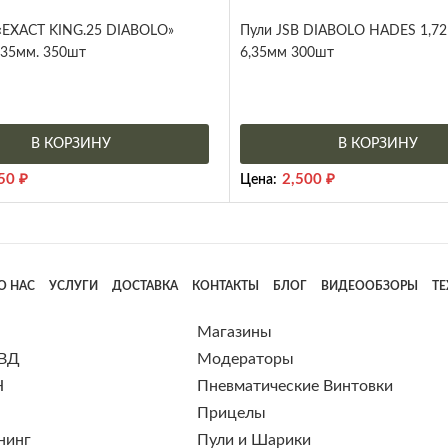
 «EXACT KING.25 DIABOLO»
Пули JSB DIABOLO HADES 1,72 
6,35мм. 350шт
6,35мм 300шт
В КОРЗИНУ
В КОРЗИНУ
650
₽
2,500
₽
Цена:
О НАС
УСЛУГИ
ДОСТАВКА
КОНТАКТЫ
БЛОГ
ВИДЕООБЗОРЫ
Т
Магазины
 ВД
Модераторы
Н
Пневматические Винтовки
Прицелы
нинг
Пули и Шарики