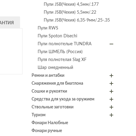
Пули JSB(Чехия) 4,5мм/.177
Пули JSB(Чехия) 5,5мм/.22
Пули JSB(Чехия) 6,35-9мм/.25-.35
АНТИЯ
Пули RWS
Пули Spoton Disechi
Пули полнотелые TUNDRA
Пули ШМЕЛЬ (Россия)
Пуля полнотелая Slag XF
Шар омедненный
Ремни и антабки
Снаряжения для биатлона
Сошки и рукоятки
Средства для ухода за оружием
Ствольные заготовки
Туризм
Фонари Налобные
Фонари ручные