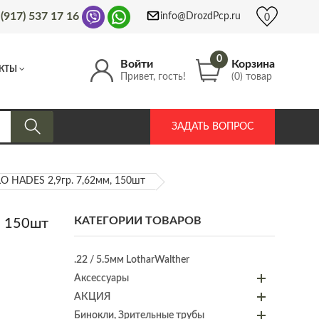
 (917) 537 17 16
info@DrozdPcp.ru
0
0
Войти
Корзина
КТЫ
Привет, гость!
(0) товар
ЗАДАТЬ ВОПРОС
O HADES 2,9гр. 7,62мм, 150шт
КАТЕГОРИИ ТОВАРОВ
, 150шт
.22 / 5.5мм LotharWalther
Аксессуары
АКЦИЯ
Бинокли, Зрительные трубы