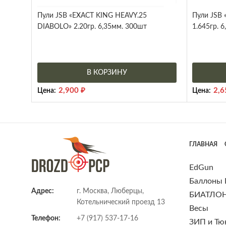
Пули JSB «EXACT KING HEAVY.25
Пули JSB
DIABOLO» 2.20гр. 6,35мм. 300шт
1.645гр. 
В КОРЗИНУ
2,900
₽
2,
Цена:
Цена:
ГЛАВНАЯ
EdGun
Баллоны
Адрес:
г. Москва, Люберцы,
БИАТЛО
Котельнический проезд 13
Весы
Телефон:
+7 (917) 537-17-16
ЗИП и Тю