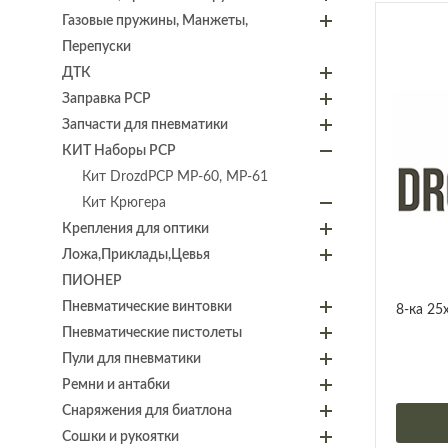
Газовые пружины, Манжеты,
Перепуски
ДТК
Заправка PCP
Запчасти для пневматики
КИТ Наборы PCP
Кит DrozdPCP МР-60, МР-61
Кит Крюгера
Крепления для оптики
Ложа,Приклады,Цевья
ПИОНЕР
Пневматические винтовки
8-ка 25
Пневматические пистолеты
Пули для пневматики
Ремни и антабки
Снаряжения для биатлона
Сошки и рукоятки