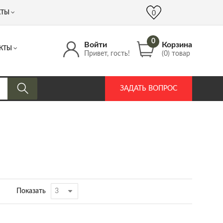
 (917) 537 17 16
info@DrozdPcp.ru
0
КТЫ
0
0
Войти
Корзина
КТЫ
Привет, гость!
(0) товар
ЗАДАТЬ ВОПРОС
Показать