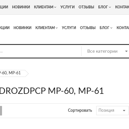
+7
Адрес: г. Москва, Люберцы, Котельнический проезд 13
КЦИИ
НОВИНКИ
КЛИЕНТАМ
УСЛУГИ
ОТЗЫВЫ
БЛОГ
КОНТА
КЦИИ
НОВИНКИ
КЛИЕНТАМ
УСЛУГИ
ОТЗЫВЫ
БЛОГ
КОНТА
-60, МР-61
DROZDPCP МР-60, МР-61
Сортировать