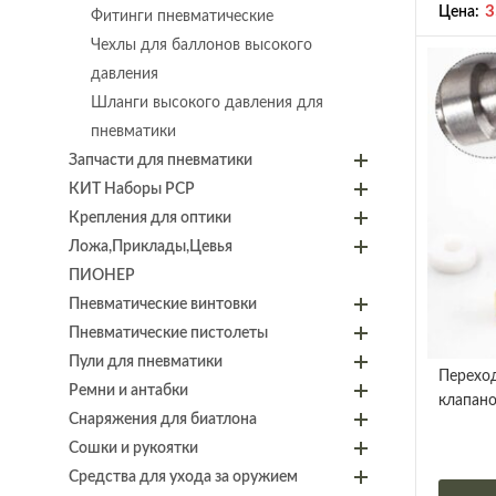
3
Цена:
Фитинги пневматические
Чехлы для баллонов высокого
давления
Шланги высокого давления для
пневматики
Запчасти для пневматики
КИТ Наборы PCP
Крепления для оптики
Ложа,Приклады,Цевья
ПИОНЕР
Пневматические винтовки
Пневматические пистолеты
Пули для пневматики
Переход
Ремни и антабки
клапано
Снаряжения для биатлона
Сошки и рукоятки
Средства для ухода за оружием