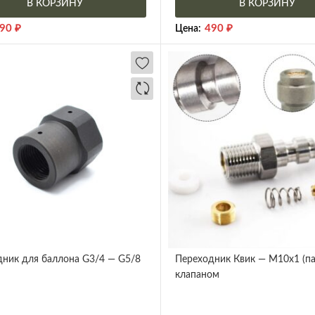
В КОРЗИНУ
В КОРЗИНУ
90
₽
490
₽
Цена:
ник для баллона G3/4 — G5/8
Переходник Квик — М10х1 (па
клапаном