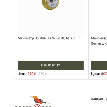
Манометр 350Атм ,D24, G1/8, ADAR
Манометр
(белая шка
В КОРЗИНУ
60
Цена:
390
₽
490
₽
Цена:
ГЛАВНАЯ