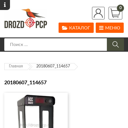
0
КАТАЛОГ
МЕНЮ
Главная
20180607_114657
20180607_114657