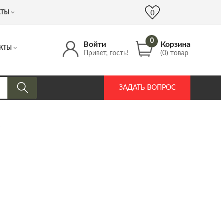
 (917) 537 17 16
info@DrozdPcp.ru
0
КТЫ
0
0
Войти
Корзина
КТЫ
Привет, гость!
(0) товар
ЗАДАТЬ ВОПРОС