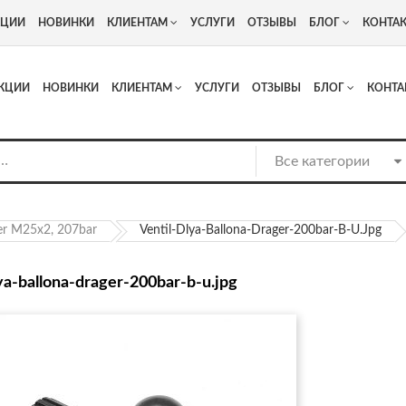
+7
Адрес: г. Москва, Люберцы, Котельнический проезд 13
КЦИИ
НОВИНКИ
КЛИЕНТАМ
УСЛУГИ
ОТЗЫВЫ
БЛОГ
КОНТА
КЦИИ
НОВИНКИ
КЛИЕНТАМ
УСЛУГИ
ОТЗЫВЫ
БЛОГ
КОНТА
r М25х2, 207bar
Ventil-Dlya-Ballona-Drager-200bar-B-U.jpg
lya-ballona-drager-200bar-b-u.jpg