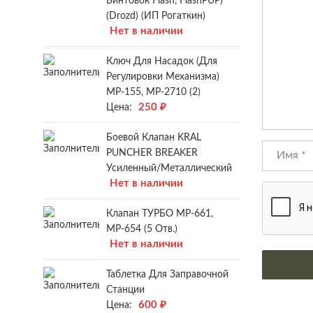
Винтовок Flash, FlashPUP)
(Drozd) (ИП Рогаткин)
Нет в наличии
Ключ Для Насадок (для
Регулировки Механизма)
МР-155, МР-2710 (2)
250
₽
Цена:
Боевой Клапан KRAL
PUNCHER BREAKER
Усиленный/металлический
Нет в наличии
Клапан ТУРБО МР-661,
МР-654 (5 Отв.)
Нет в наличии
Таблетка Для Заправочной
Станции
600
₽
Цена: