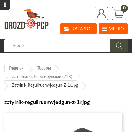
0
КАТАЛОГ
МЕНЮ
Главная
Товары
Затыльник Регулируемый (Z1R)
Zatylnik-Reguliruemyjedgun-Z-1r.jpg
zatylnik-reguliruemyjedgun-z-1r.jpg