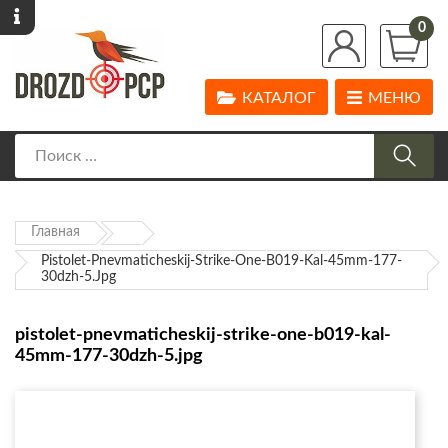
0
КАТАЛОГ
МЕНЮ
Главная
Pistolet-Pnevmaticheskij-Strike-One-B019-Kal-45mm-177-
30dzh-5.jpg
pistolet-pnevmaticheskij-strike-one-b019-kal-
45mm-177-30dzh-5.jpg