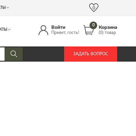
 (917) 537 17 16
info@DrozdPcp.ru
0
КТЫ
0
0
Войти
Корзина
КТЫ
Привет, гость!
(0) товар
ЗАДАТЬ ВОПРОС