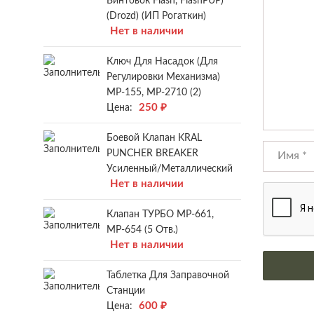
Винтовок Flash, FlashPUP)
(Drozd) (ИП Рогаткин)
Нет в наличии
Ключ Для Насадок (для
Регулировки Механизма)
МР-155, МР-2710 (2)
250
₽
Цена:
Боевой Клапан KRAL
PUNCHER BREAKER
Усиленный/металлический
Нет в наличии
Клапан ТУРБО МР-661,
МР-654 (5 Отв.)
Нет в наличии
Таблетка Для Заправочной
Станции
600
₽
Цена: