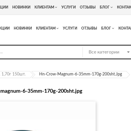
+7
Адрес: г. Москва, Люберцы, Котельнический проезд 13
КЦИИ
НОВИНКИ
КЛИЕНТАМ
УСЛУГИ
ОТЗЫВЫ
БЛОГ
КОНТА
КЦИИ
НОВИНКИ
КЛИЕНТАМ
УСЛУГИ
ОТЗЫВЫ
БЛОГ
КОНТА
1,70г 150шт.
Hn-Crow-Magnum-6-35mm-170g-200sht.jpg
-magnum-6-35mm-170g-200sht.jpg