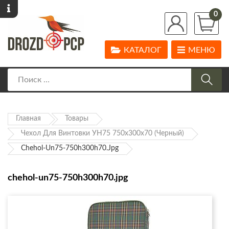
0
КАТАЛОГ
МЕНЮ
Главная
Товары
Чехол Для Винтовки УН75 750х300х70 (черный)
Chehol-Un75-750h300h70.jpg
chehol-un75-750h300h70.jpg