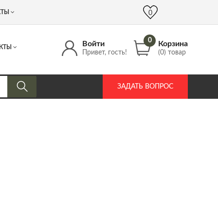
 (917) 537 17 16
info@DrozdPcp.ru
0
КТЫ
0
0
Войти
Корзина
КТЫ
Привет, гость!
(0) товар
ЗАДАТЬ ВОПРОС