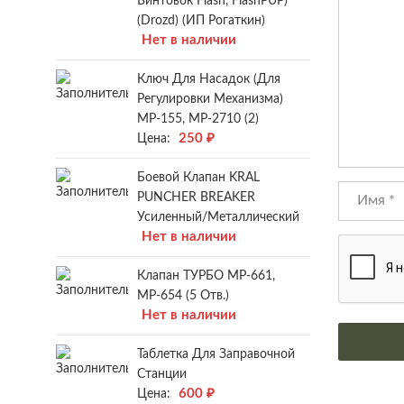
Винтовок Flash, FlashPUP)
(Drozd) (ИП Рогаткин)
Нет в наличии
Ключ Для Насадок (для
Регулировки Механизма)
МР-155, МР-2710 (2)
250
₽
Цена:
Боевой Клапан KRAL
PUNCHER BREAKER
Усиленный/металлический
Нет в наличии
Клапан ТУРБО МР-661,
МР-654 (5 Отв.)
Нет в наличии
Таблетка Для Заправочной
Станции
600
₽
Цена: