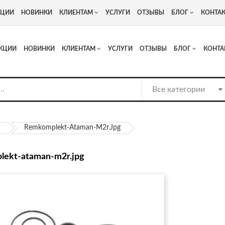
+7
Адрес: г. Москва, Люберцы, Котельнический проезд 13
КЦИИ
НОВИНКИ
КЛИЕНТАМ
УСЛУГИ
ОТЗЫВЫ
БЛОГ
КОНТА
КЦИИ
НОВИНКИ
КЛИЕНТАМ
УСЛУГИ
ОТЗЫВЫ
БЛОГ
КОНТА
R
Remkomplekt-Ataman-M2r.jpg
lekt-ataman-m2r.jpg