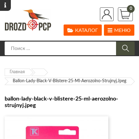
0
КАТАЛОГ
МЕНЮ
Главная
Ballon-Lady-Black-V-Blistere-25-Ml-Aerozolno-Strujnyj.jpeg
ballon-lady-black-v-blistere-25-ml-aerozolno-
strujnyj.jpeg