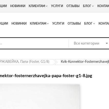
+7
Адрес: г. Москва, Люберцы, Котельнический проезд 13
КЦИИ
НОВИНКИ
КЛИЕНТАМ
УСЛУГИ
ОТЗЫВЫ
БЛОГ
КОНТА
КЦИИ
НОВИНКИ
КЛИЕНТАМ
УСЛУГИ
ОТЗЫВЫ
БЛОГ
КОНТА
РЖАВЕЙКА, Папа (Foster, G1/8)
Kvik-Konnektor-Fosternerzhavej
nektor-fosternerzhavejka-papa-foster-g1-8.jpg