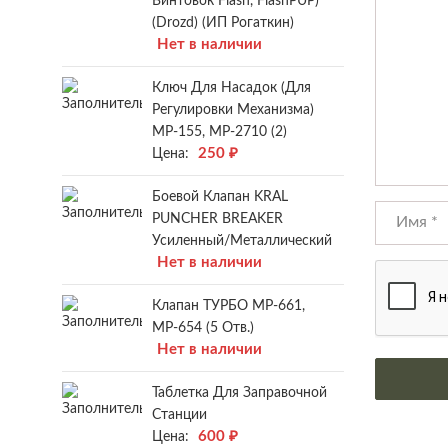
Винтовок Flash, FlashPUP)
(Drozd) (ИП Рогаткин)
Нет в наличии
Ключ Для Насадок (для
Регулировки Механизма)
МР-155, МР-2710 (2)
250
₽
Цена:
Боевой Клапан KRAL
PUNCHER BREAKER
Усиленный/металлический
Нет в наличии
Клапан ТУРБО МР-661,
МР-654 (5 Отв.)
Нет в наличии
Таблетка Для Заправочной
Станции
600
₽
Цена: