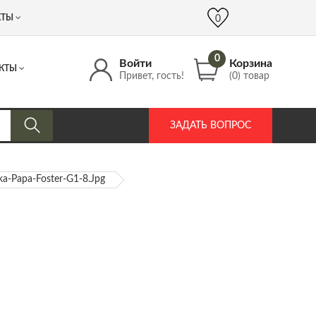
 (917) 537 17 16
info@DrozdPcp.ru
0
КТЫ
0
0
Войти
Корзина
КТЫ
Привет, гость!
(0) товар
ЗАДАТЬ ВОПРОС
ka-Papa-Foster-G1-8.jpg