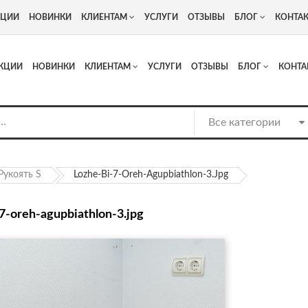
+7
Адрес: г. Москва, Люберцы, Котельнический проезд 13
КЦИИ
НОВИНКИ
КЛИЕНТАМ
УСЛУГИ
ОТЗЫВЫ
БЛОГ
КОНТА
КЦИИ
НОВИНКИ
КЛИЕНТАМ
УСЛУГИ
ОТЗЫВЫ
БЛОГ
КОНТА
Рукоять S
Lozhe-Bi-7-Oreh-Agupbiathlon-3.jpg
-7-oreh-agupbiathlon-3.jpg