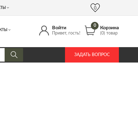
 (917) 537 17 16
info@DrozdPcp.ru
0
КТЫ
0
0
Войти
Корзина
КТЫ
Привет, гость!
(0) товар
ЗАДАТЬ ВОПРОС