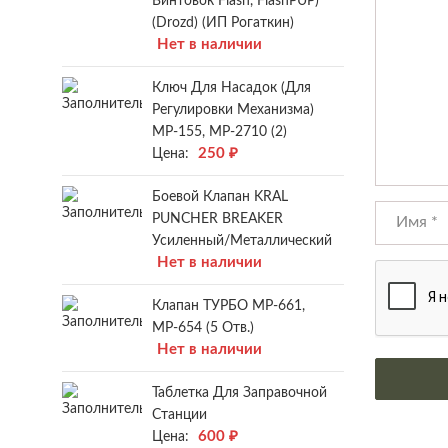
Винтовок Flash, FlashPUP)
(Drozd) (ИП Рогаткин)
Нет в наличии
Ключ Для Насадок (для
Регулировки Механизма)
МР-155, МР-2710 (2)
250
₽
Цена:
Боевой Клапан KRAL
PUNCHER BREAKER
Усиленный/металлический
Нет в наличии
Клапан ТУРБО МР-661,
МР-654 (5 Отв.)
Нет в наличии
Таблетка Для Заправочной
Станции
600
₽
Цена: