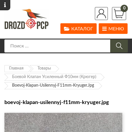
0
КАТАЛОГ
МЕНЮ
Главная
Товары
Боевой Клапан Усиленный Ф10мм (Крюгер)
Boevoj-Klapan-Usilennyj-F11mm-Kryuger.jpg
boevoj-klapan-usilennyj-f11mm-kryuger.jpg