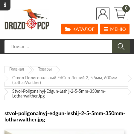
0
КАТАЛОГ
МЕНЮ
Главная
Товары
Ствол Полигональный EdGun Леший 2, 5.5мм, 600мм
(LotharWalther)
Stvol-Poligonalnyj-Edgun-Leshij-2-5-5mm-350mm-
Lotharwalther.jpg
stvol-poligonalnyj-edgun-leshij-2-5-5mm-350mm-
lotharwalther.jpg