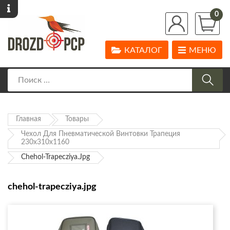
0
КАТАЛОГ
МЕНЮ
Главная
Товары
Чехол Для Пневматической Винтовки Трапеция
230х310х1160
Chehol-Trapecziya.jpg
chehol-trapecziya.jpg