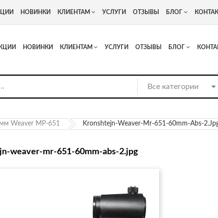
+7
Адрес: г. Москва, Люберцы, Котельнический проезд 13
КЦИИ
НОВИНКИ
КЛИЕНТАМ
УСЛУГИ
ОТЗЫВЫ
БЛОГ
КОНТА
КЦИИ
НОВИНКИ
КЛИЕНТАМ
УСЛУГИ
ОТЗЫВЫ
БЛОГ
КОНТА
мм Weaver МР-651
Kronshtejn-Weaver-Mr-651-60mm-Abs-2.jp
jn-weaver-mr-651-60mm-abs-2.jpg