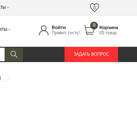
 (917) 537 17 16
info@DrozdPcp.ru
0
КТЫ
0
0
Войти
Корзина
КТЫ
Привет, гость!
(0) товар
ЗАДАТЬ ВОПРОС
g