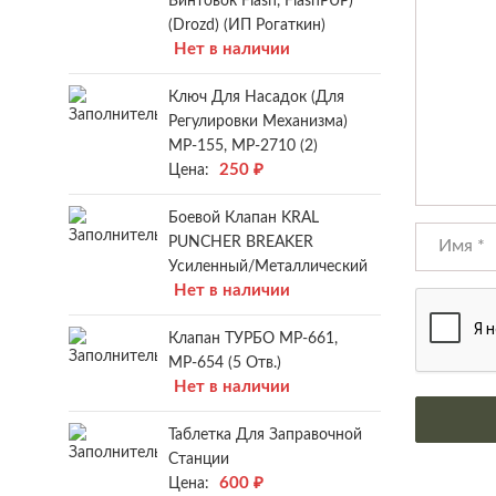
Винтовок Flash, FlashPUP)
(Drozd) (ИП Рогаткин)
Нет в наличии
Ключ Для Насадок (для
Регулировки Механизма)
МР-155, МР-2710 (2)
250
₽
Цена:
Боевой Клапан KRAL
PUNCHER BREAKER
Усиленный/металлический
Нет в наличии
Клапан ТУРБО МР-661,
МР-654 (5 Отв.)
Нет в наличии
Таблетка Для Заправочной
Станции
600
₽
Цена: