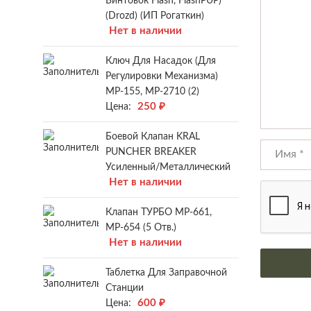
Винтовок Flash, FlashPUP)
(Drozd) (ИП Рогаткин)
Нет в наличии
Ключ Для Насадок (для
Регулировки Механизма)
МР-155, МР-2710 (2)
250
₽
Цена:
Боевой Клапан KRAL
PUNCHER BREAKER
Усиленный/металлический
Нет в наличии
Клапан ТУРБО МР-661,
МР-654 (5 Отв.)
Нет в наличии
Таблетка Для Заправочной
Станции
600
₽
Цена: