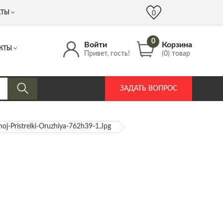
 (917) 537 17 16
info@DrozdPcp.ru
0
КТЫ
0
0
Войти
Корзина
КТЫ
Привет, гость!
(0) товар
ЗАДАТЬ ВОПРОС
oj-Pristrelki-Oruzhiya-762h39-1.jpg