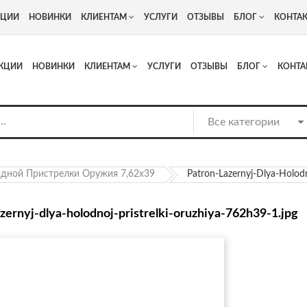
+7
Адрес: г. Москва, Люберцы, Котельнический проезд 13
КЦИИ
НОВИНКИ
КЛИЕНТАМ
УСЛУГИ
ОТЗЫВЫ
БЛОГ
КОНТА
КЦИИ
НОВИНКИ
КЛИЕНТАМ
УСЛУГИ
ОТЗЫВЫ
БЛОГ
КОНТА
дной Пристрелки Оружия 7,62х39
Patron-Lazernyj-Dlya-Holodn
azernyj-dlya-holodnoj-pristrelki-oruzhiya-762h39-1.jpg