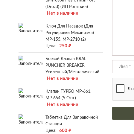
Винтовок Flash, FlashPUP)
(Drozd) (ИП Рогаткин)
Нет в наличии
Ключ Для Насадок (для
Регулировки Механизма)
МР-155, МР-2710 (2)
250
₽
Цена:
Боевой Клапан KRAL
PUNCHER BREAKER
Усиленный/металлический
Нет в наличии
Клапан ТУРБО МР-661,
МР-654 (5 Отв.)
Нет в наличии
Таблетка Для Заправочной
Станции
600
₽
Цена: