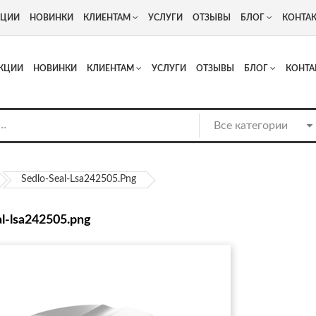
+7
Адрес: г. Москва, Люберцы, Котельнический проезд 13
КЦИИ
НОВИНКИ
КЛИЕНТАМ
УСЛУГИ
ОТЗЫВЫ
БЛОГ
КОНТА
КЦИИ
НОВИНКИ
КЛИЕНТАМ
УСЛУГИ
ОТЗЫВЫ
БЛОГ
КОНТА
Sedlo-Seal-Lsa242505.png
al-lsa242505.png