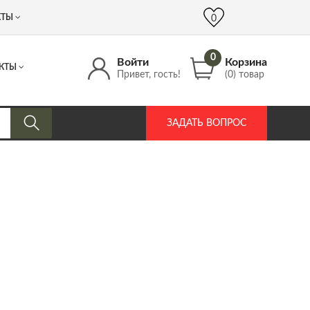
 (917) 537 17 16
info@DrozdPcp.ru
0
КТЫ
0
0
Войти
Корзина
КТЫ
Привет, гость!
(0) товар
ЗАДАТЬ ВОПРОС