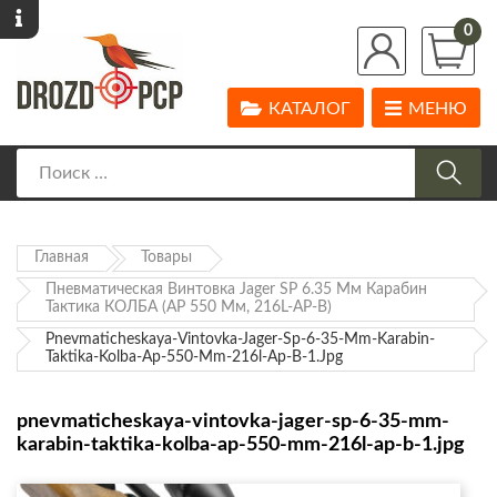
0
КАТАЛОГ
МЕНЮ
Главная
Товары
Пневматическая Винтовка Jager SP 6.35 Мм Карабин
Тактика КОЛБА (AP 550 Мм, 216L-AP-B)
Pnevmaticheskaya-Vintovka-Jager-Sp-6-35-Mm-Karabin-
Taktika-Kolba-Ap-550-Mm-216l-Ap-B-1.jpg
pnevmaticheskaya-vintovka-jager-sp-6-35-mm-
karabin-taktika-kolba-ap-550-mm-216l-ap-b-1.jpg