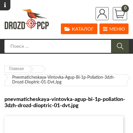
0
КАТАЛОГ
МЕНЮ
Главная
Pnevmaticheskaya-Vintovka-Agup-Bi-1p-Poliatlon-3dzh-
Drozd-Dioptric-01-Dvt.jpg
pnevmaticheskaya-vintovka-agup-bi-1p-poliatlon-
3dzh-drozd-dioptric-01-dvt.jpg