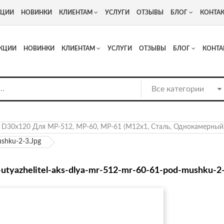
+7
Адрес: г. Москва, Люберцы, Котельнический проезд 13
КЦИИ
НОВИНКИ
КЛИЕНТАМ
УСЛУГИ
ОТЗЫВЫ
БЛОГ
КОНТА
КЦИИ
НОВИНКИ
КЛИЕНТАМ
УСЛУГИ
ОТЗЫВЫ
БЛОГ
КОНТА
D30x120 Для МР-512, МР-60, МР-61 (М12х1, Сталь, Однокамерный
ushku-2-3.jpg
-utyazhelitel-aks-dlya-mr-512-mr-60-61-pod-mushku-2-