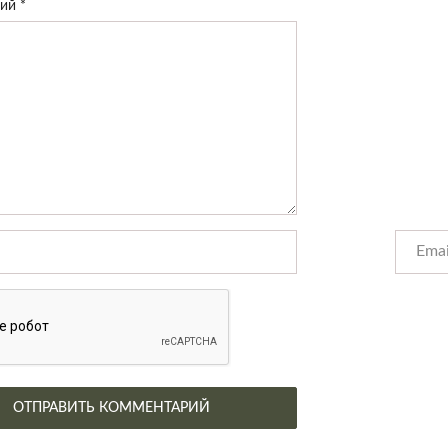
рий
*