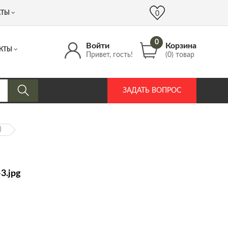
 (917) 537 17 16
info@DrozdPcp.ru
0
КТЫ
0
0
Войти
Корзина
КТЫ
Привет, гость!
(0) товар
ЗАДАТЬ ВОПРОС
)
3.jpg