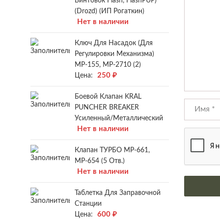
Винтовок Flash, FlashPUP)
(Drozd) (ИП Рогаткин)
Нет в наличии
Ключ Для Насадок (для
Регулировки Механизма)
МР-155, МР-2710 (2)
250
₽
Цена:
Боевой Клапан KRAL
PUNCHER BREAKER
Усиленный/металлический
Нет в наличии
Клапан ТУРБО МР-661,
МР-654 (5 Отв.)
Нет в наличии
Таблетка Для Заправочной
Станции
600
₽
Цена: