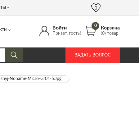
 (917) 537 17 16
info@DrozdPcp.ru
0
КТЫ
0
0
Войти
Корзина
КТЫ
Привет, гость!
(0) товар
ЗАДАТЬ ВОПРОС
Krasnyj-Noname-Micro-Gr01-5.jpg