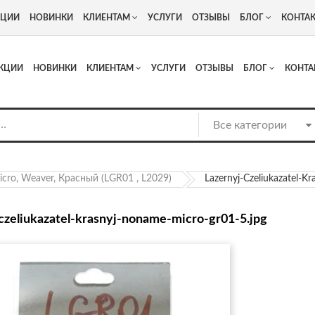
+7
Адрес: г. Москва, Люберцы, Котельнический проезд 13
КЦИИ
НОВИНКИ
КЛИЕНТАМ
УСЛУГИ
ОТЗЫВЫ
БЛОГ
КОНТА
КЦИИ
НОВИНКИ
КЛИЕНТАМ
УСЛУГИ
ОТЗЫВЫ
БЛОГ
КОНТА
cro, Weaver, Красный (LGR01 , L2029)
Lazernyj-Czeliukazatel-
-czeliukazatel-krasnyj-noname-micro-gr01-5.jpg