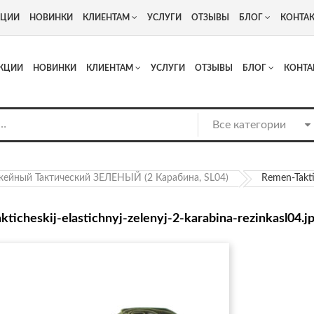
+7
Адрес: г. Москва, Люберцы, Котельнический проезд 13
КЦИИ
НОВИНКИ
КЛИЕНТАМ
УСЛУГИ
ОТЗЫВЫ
БЛОГ
КОНТА
КЦИИ
НОВИНКИ
КЛИЕНТАМ
УСЛУГИ
ОТЗЫВЫ
БЛОГ
КОНТА
ейный Тактический ЗЕЛЕНЫЙ (2 Карабина, SL04)
Remen-Takti
kticheskij-elastichnyj-zelenyj-2-karabina-rezinkasl04.j