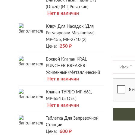
Винтовок Flash, FlashPUP)
(Drozd) (ИП Рогаткин)
Нет в наличии
Ключ Для Насадок (для
Регулировки Механизма)
МР-155, МР-2710 (2)
250
₽
Цена:
Боевой Клапан KRAL
PUNCHER BREAKER
Усиленный/металлический
Нет в наличии
Клапан ТУРБО МР-661,
МР-654 (5 Отв.)
Нет в наличии
Таблетка Для Заправочной
Станции
600
₽
Цена: