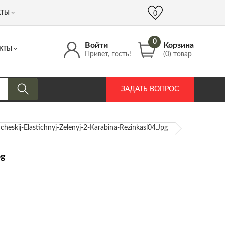
 (917) 537 17 16
info@DrozdPcp.ru
0
КТЫ
0
0
Войти
Корзина
КТЫ
Привет, гость!
(0) товар
ЗАДАТЬ ВОПРОС
cheskij-Elastichnyj-Zelenyj-2-Karabina-Rezinkasl04.jpg
pg