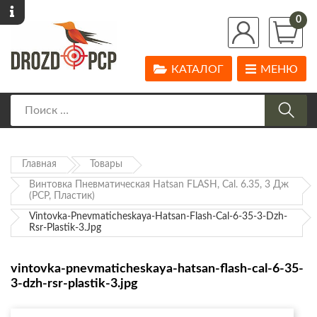
0
КАТАЛОГ
МЕНЮ
Главная
Товары
Винтовка Пневматическая Hatsan FLASH, Cal. 6.35, 3 Дж
(РСР, Пластик)
Vintovka-Pnevmaticheskaya-Hatsan-Flash-Cal-6-35-3-Dzh-
Rsr-Plastik-3.jpg
vintovka-pnevmaticheskaya-hatsan-flash-cal-6-35-
3-dzh-rsr-plastik-3.jpg