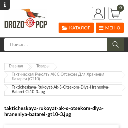
0
КАТАЛОГ
МЕНЮ
Главная
Товары
Тактическая Рукоять АК С Отсеком Для Хранения
Батареи (GT10)
Takticheskaya-Rukoyat-Ak-S-Otsekom-Dlya-Hraneniya-
Batarei-Gt10-3.jpg
takticheskaya-rukoyat-ak-s-otsekom-dlya-
hraneniya-batarei-gt10-3.jpg