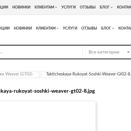
+7
Адрес: г. Москва, Люберцы, Котельнический проезд 13
КЦИИ
НОВИНКИ
КЛИЕНТАМ
УСЛУГИ
ОТЗЫВЫ
БЛОГ
КОНТА
КЦИИ
НОВИНКИ
КЛИЕНТАМ
УСЛУГИ
ОТЗЫВЫ
БЛОГ
КОНТА
ки Weaver (GT02)
Takticheskaya-Rukoyat-Soshki-Weaver-Gt02-8
skaya-rukoyat-soshki-weaver-gt02-8.jpg