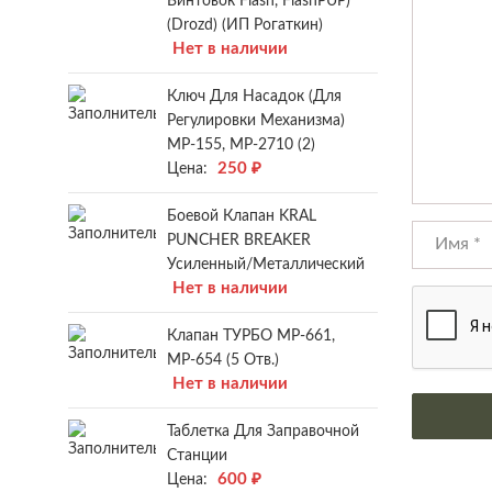
Винтовок Flash, FlashPUP)
(Drozd) (ИП Рогаткин)
Нет в наличии
Ключ Для Насадок (для
Регулировки Механизма)
МР-155, МР-2710 (2)
250
₽
Цена:
Боевой Клапан KRAL
PUNCHER BREAKER
Усиленный/металлический
Нет в наличии
Клапан ТУРБО МР-661,
МР-654 (5 Отв.)
Нет в наличии
Таблетка Для Заправочной
Станции
600
₽
Цена: