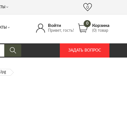
 (917) 537 17 16
info@DrozdPcp.ru
0
КТЫ
0
0
Войти
Корзина
КТЫ
Привет, гость!
(0) товар
ЗАДАТЬ ВОПРОС
.jpg