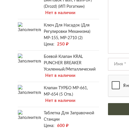
Винтовок Flash, FlashPUP)
(Drozd) (ИП Рогаткин)
Нет в наличии
Ключ Для Насадок (для
Регулировки Механизма)
МР-155, МР-2710 (2)
250
₽
Цена:
Боевой Клапан KRAL
PUNCHER BREAKER
Усиленный/металлический
Нет в наличии
Клапан ТУРБО МР-661,
МР-654 (5 Отв.)
Нет в наличии
Таблетка Для Заправочной
Станции
600
₽
Цена: