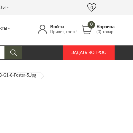
 (917) 537 17 16
info@DrozdPcp.ru
0
КТЫ
0
0
Войти
Корзина
КТЫ
Привет, гость!
(0) товар
ЗАДАТЬ ВОПРОС
-G1-8-Foster-5.jpg