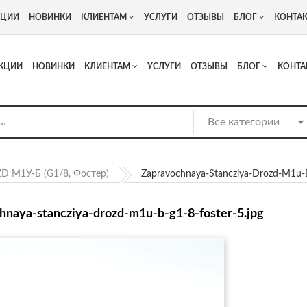
+7
Адрес: г. Москва, Люберцы, Котельнический проезд 13
КЦИИ
НОВИНКИ
КЛИЕНТАМ
УСЛУГИ
ОТЗЫВЫ
БЛОГ
КОНТА
КЦИИ
НОВИНКИ
КЛИЕНТАМ
УСЛУГИ
ОТЗЫВЫ
БЛОГ
КОНТА
D М1У-Б (G1/8, Фостер)
Zapravochnaya-Stancziya-Drozd-M1u-B
hnaya-stancziya-drozd-m1u-b-g1-8-foster-5.jpg