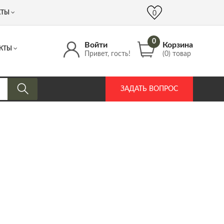
 (917) 537 17 16
info@DrozdPcp.ru
0
КТЫ
0
0
Войти
Корзина
КТЫ
Привет, гость!
(0) товар
ЗАДАТЬ ВОПРОС