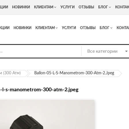
+7
Адрес: г. Москва, Люберцы, Котельнический проезд 13
КЦИИ
НОВИНКИ
КЛИЕНТАМ
УСЛУГИ
ОТЗЫВЫ
БЛОГ
КОНТА
КЦИИ
НОВИНКИ
КЛИЕНТАМ
УСЛУГИ
ОТЗЫВЫ
БЛОГ
КОНТА
 (300 Атм)
Ballon-05-L-S-Manometrom-300-Atm-2.jpeg
5-l-s-manometrom-300-atm-2.jpeg