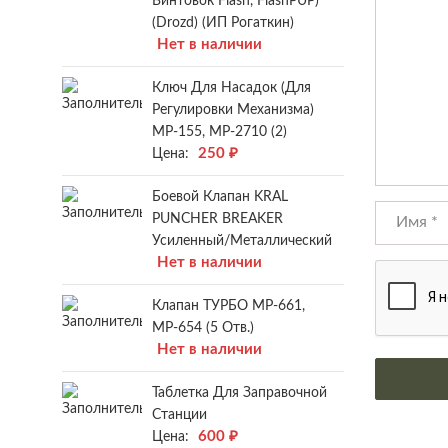
Винтовок Flash, FlashPUP)
(Drozd) (ИП Рогаткин)
Нет в наличии
Ключ Для Насадок (для
Регулировки Механизма)
МР-155, МР-2710 (2)
250
₽
Цена:
Боевой Клапан KRAL
PUNCHER BREAKER
Усиленный/металлический
Нет в наличии
Клапан ТУРБО МР-661,
МР-654 (5 Отв.)
Нет в наличии
Таблетка Для Заправочной
Станции
600
₽
Цена: