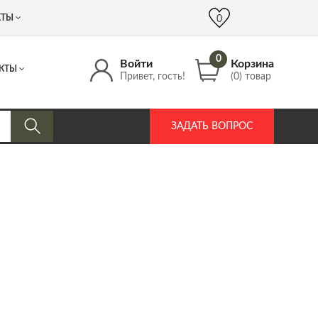
 (917) 537 17 16
info@DrozdPcp.ru
0
КТЫ
0
0
Войти
Корзина
КТЫ
Привет, гость!
(0) товар
ЗАДАТЬ ВОПРОС