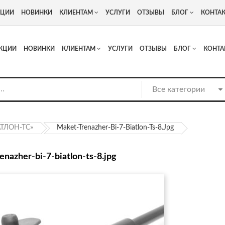
+7
Адрес: г. Москва, Люберцы, Котельнический проезд 13
КЦИИ
НОВИНКИ
КЛИЕНТАМ
УСЛУГИ
ОТЗЫВЫ
БЛОГ
КОНТА
КЦИИ
НОВИНКИ
КЛИЕНТАМ
УСЛУГИ
ОТЗЫВЫ
БЛОГ
КОНТА
АТЛОН-ТС»
Maket-Trenazher-Bi-7-Biatlon-Ts-8.jpg
enazher-bi-7-biatlon-ts-8.jpg