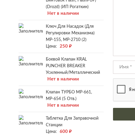
Винтовок Flash, FlashPUP)
(Drozd) (ИП Рогаткин)
Нет в наличии
Ключ Для Насадок (для
Регулировки Механизма)
МР-155, МР-2710 (2)
250
₽
Цена:
Боевой Клапан KRAL
PUNCHER BREAKER
Усиленный/металлический
Нет в наличии
Клапан ТУРБО МР-661,
МР-654 (5 Отв.)
Нет в наличии
Таблетка Для Заправочной
Станции
600
₽
Цена: