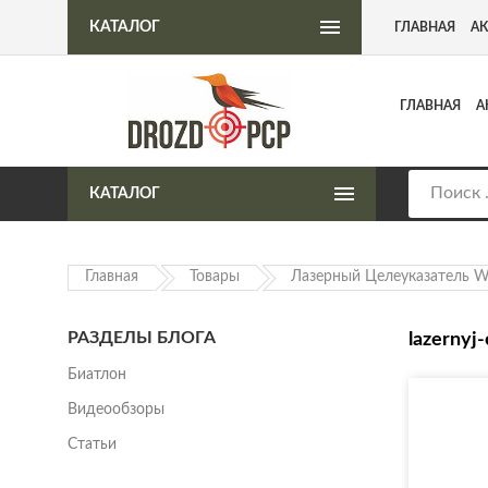
Интернет-магазин пневматического оружия
КАТАЛОГ
ГЛАВНАЯ
А
ГЛАВНАЯ
А
КАТАЛОГ
Главная
Товары
Лазерный Целеуказатель We
РАЗДЕЛЫ БЛОГА
lazernyj
Биатлон
Видеообзоры
Статьи