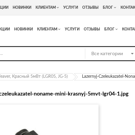
+7
Адрес: г. Москва, Люберцы, Котельнический проезд 13
КЦИИ
НОВИНКИ
КЛИЕНТАМ
УСЛУГИ
ОТЗЫВЫ
БЛОГ
КОНТА
КЦИИ
НОВИНКИ
КЛИЕНТАМ
УСЛУГИ
ОТЗЫВЫ
БЛОГ
КОНТА
aver, Красный 5мВт (LGR05, JG-5)
Lazernyj-Czeleukazatel-Non
-czeleukazatel-noname-mini-krasnyj-5mvt-lgr04-1.jpg