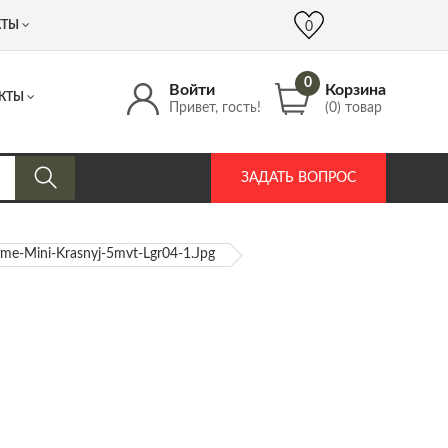
 (917) 537 17 16
info@DrozdPcp.ru
0
КТЫ
0
0
Войти
Корзина
КТЫ
Привет, гость!
(0) товар
ЗАДАТЬ ВОПРОС
ame-Mini-Krasnyj-5mvt-Lgr04-1.jpg