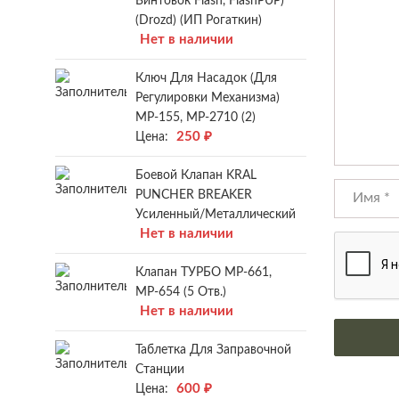
Винтовок Flash, FlashPUP)
(Drozd) (ИП Рогаткин)
Нет в наличии
Ключ Для Насадок (для
Регулировки Механизма)
МР-155, МР-2710 (2)
250
₽
Цена:
Боевой Клапан KRAL
PUNCHER BREAKER
Усиленный/металлический
Нет в наличии
Клапан ТУРБО МР-661,
МР-654 (5 Отв.)
Нет в наличии
Таблетка Для Заправочной
Станции
600
₽
Цена: