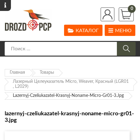
0
КАТАЛОГ
МЕНЮ
Главная
Товары
Лазерный Целеуказатель Micro, Weaver, Красный (LGR01
, L2029)
Lazernyj-Czeliukazatel-Krasnyj-Noname-Micro-Gr01-3.jpg
lazernyj-czeliukazatel-krasnyj-noname-micro-gr01-
3.jpg