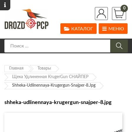
0
КАТАЛОГ
МЕНЮ
Главная
Товары
Щека Удлиненная KrugerGun СНАЙПЕР
Shheka-Udlinennaya-Krugergun-Snajper-8.jpg
shheka-udlinennaya-krugergun-snajper-8.jpg