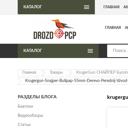
Интернет-магазин пневматического оружия
КАТАЛОГ
ГЛАВНАЯ
А
ГЛАВНАЯ
А
КАТАЛОГ
Главная
Товары
KrugerGun СНАЙПЕР Буллп
Krugergun-Snajper-Bullpap-55mm-Derevo-Perednij-Vz
РАЗДЕЛЫ БЛОГА
krugerg
Биатлон
Видеообзоры
Статьи