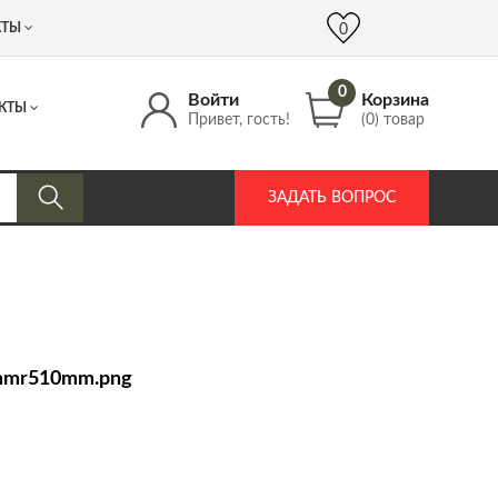
 (917) 537 17 16
info@DrozdPcp.ru
0
КТЫ
0
0
Войти
Корзина
КТЫ
Привет, гость!
(0) товар
ЗАДАТЬ ВОПРОС
0mmr510mm.png