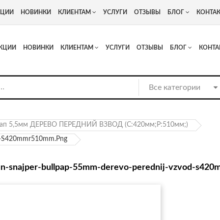
+7
Адрес: г. Москва, Люберцы, Котельнический проезд 13
КЦИИ
НОВИНКИ
КЛИЕНТАМ
УСЛУГИ
ОТЗЫВЫ
БЛОГ
КОНТА
КЦИИ
НОВИНКИ
КЛИЕНТАМ
УСЛУГИ
ОТЗЫВЫ
БЛОГ
КОНТА
ап 5,5мм ДЕРЕВО ПЕРЕДНИЙ ВЗВОД (С:420мм;Р:510мм;)
vod-S420mmr510mm.png
un-snajper-bullpap-55mm-derevo-perednij-vzvod-s42