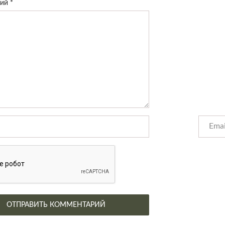
рий
*