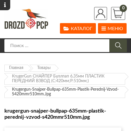
0
КАТАЛОГ
МЕНЮ
Главная
Товары
KrugerGun СНАЙПЕР Буллпап 6,35мм ПЛАСТИК
ПЕРЕДНИЙ ВЗВОД (С:420мм;Р:510мм;)
Krugergun-Snajper-Bullpap-635mm-Plastik-Perednij-Vzvod-
S420mmr510mm.jpg
krugergun-snajper-bullpap-635mm-plastik-
perednij-vzvod-s420mmr510mm.jpg