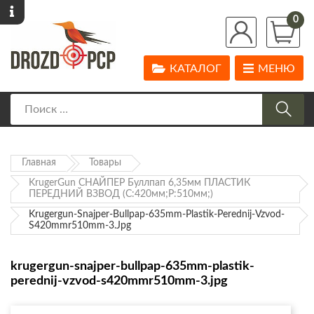
0
КАТАЛОГ
МЕНЮ
Главная
Товары
KrugerGun СНАЙПЕР Буллпап 6,35мм ПЛАСТИК
ПЕРЕДНИЙ ВЗВОД (С:420мм;Р:510мм;)
Krugergun-Snajper-Bullpap-635mm-Plastik-Perednij-Vzvod-
S420mmr510mm-3.jpg
krugergun-snajper-bullpap-635mm-plastik-
perednij-vzvod-s420mmr510mm-3.jpg