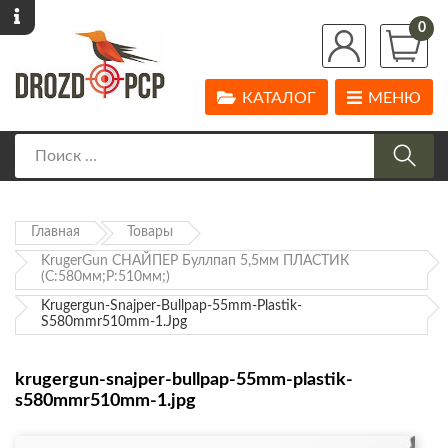
0
КАТАЛОГ
МЕНЮ
Главная
Товары
KrugerGun СНАЙПЕР Буллпап 5,5мм ПЛАСТИК
(С:580мм;Р:510мм;)
Krugergun-Snajper-Bullpap-55mm-Plastik-
S580mmr510mm-1.jpg
krugergun-snajper-bullpap-55mm-plastik-
s580mmr510mm-1.jpg