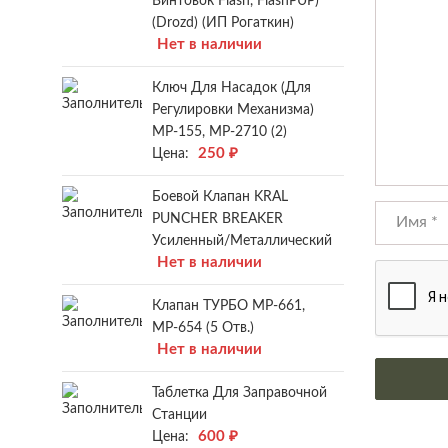
Винтовок Flash, FlashPUP)
(Drozd) (ИП Рогаткин)
Нет в наличии
Ключ Для Насадок (для
Регулировки Механизма)
МР-155, МР-2710 (2)
250
₽
Цена:
Боевой Клапан KRAL
PUNCHER BREAKER
Усиленный/металлический
Нет в наличии
Клапан ТУРБО МР-661,
МР-654 (5 Отв.)
Нет в наличии
Таблетка Для Заправочной
Станции
600
₽
Цена: