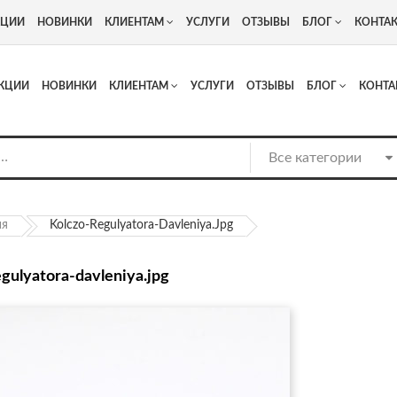
+7
Адрес: г. Москва, Люберцы, Котельнический проезд 13
КЦИИ
НОВИНКИ
КЛИЕНТАМ
УСЛУГИ
ОТЗЫВЫ
БЛОГ
КОНТА
КЦИИ
НОВИНКИ
КЛИЕНТАМ
УСЛУГИ
ОТЗЫВЫ
БЛОГ
КОНТА
ия
Kolczo-Regulyatora-Davleniya.jpg
egulyatora-davleniya.jpg