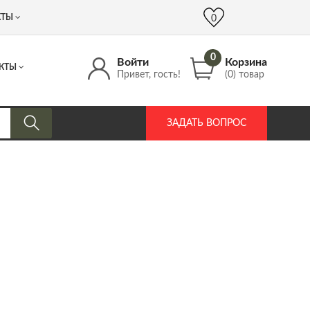
 (917) 537 17 16
info@DrozdPcp.ru
0
КТЫ
0
0
Войти
Корзина
КТЫ
Привет, гость!
(0) товар
ЗАДАТЬ ВОПРОС