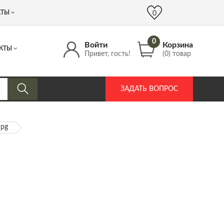
 (917) 537 17 16
info@DrozdPcp.ru
0
КТЫ
0
0
Войти
Корзина
КТЫ
Привет, гость!
(0) товар
ЗАДАТЬ ВОПРОС
jpg