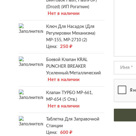
Винтовок Flash, FlashPUP)
(Drozd) (ИП Рогаткин)
Нет в наличии
Ключ Для Насадок (для
Регулировки Механизма)
МР-155, МР-2710 (2)
250
₽
Цена:
Боевой Клапан KRAL
PUNCHER BREAKER
Усиленный/металлический
Нет в наличии
Клапан ТУРБО МР-661,
МР-654 (5 Отв.)
Нет в наличии
Таблетка Для Заправочной
Станции
600
₽
Цена: