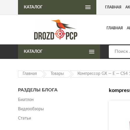
Интернет-магазин пневматического оружия
КАТАЛОГ
ГЛАВНАЯ
А
ГЛАВНАЯ
А
КАТАЛОГ
Главная
Товары
Компрессор GX — E — CS4 1
РАЗДЕЛЫ БЛОГА
kompress
Биатлон
Видеообзоры
Статьи