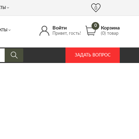
 (917) 537 17 16
info@DrozdPcp.ru
0
КТЫ
0
0
Войти
Корзина
КТЫ
Привет, гость!
(0) товар
ЗАДАТЬ ВОПРОС