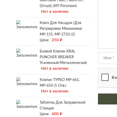
Винтовок Flash, FlashPUP)
(Drozd) (ИП Рогаткин)
Нет в наличии
Ключ Для Насадок (для
Регулировки Механизма)
МР-155, МР-2710 (2)
250
₽
Цена:
Боевой Клапан KRAL
PUNCHER BREAKER
Усиленный/металлический
Нет в наличии
Клапан ТУРБО МР-661,
МР-654 (5 Отв.)
Нет в наличии
Таблетка Для Заправочной
Станции
600
₽
Цена: