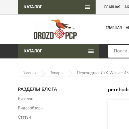
Интернет-магазин пневматического оружия
КАТАЛОГ
ГЛАВНАЯ
А
ГЛАВНАЯ
А
КАТАЛОГ
Главная
Товары
Переходник Л/Х-Weaver 4
РАЗДЕЛЫ БЛОГА
perehod
Биатлон
Видеообзоры
Статьи