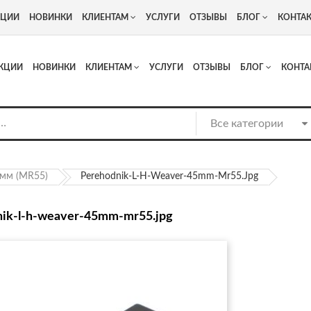
+7
Адрес: г. Москва, Люберцы, Котельнический проезд 13
КЦИИ
НОВИНКИ
КЛИЕНТАМ
УСЛУГИ
ОТЗЫВЫ
БЛОГ
КОНТА
КЦИИ
НОВИНКИ
КЛИЕНТАМ
УСЛУГИ
ОТЗЫВЫ
БЛОГ
КОНТА
5мм (MR55)
Perehodnik-L-H-Weaver-45mm-Mr55.jpg
nik-l-h-weaver-45mm-mr55.jpg